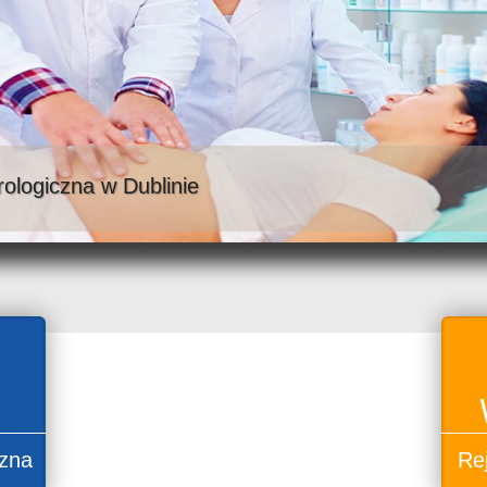
rologiczna w Dublinie
czna
Rej