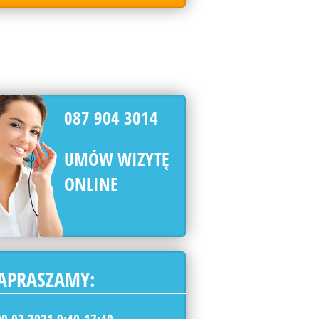
087 904 3014
UMÓW WIZYTĘ
ONLINE
APRASZAMY: